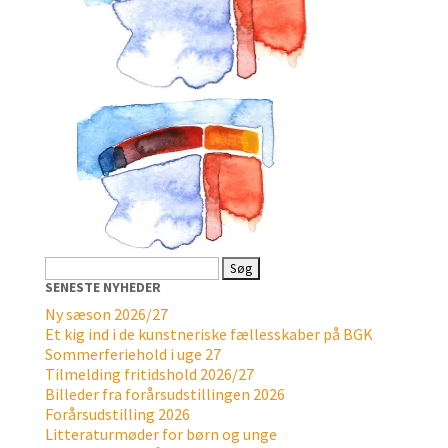
Søg
efter:
SENESTE NYHEDER
Ny sæson 2026/27
Et kig ind i de kunstneriske fællesskaber på BGK
Sommerferiehold i uge 27
Tilmelding fritidshold 2026/27
Billeder fra forårsudstillingen 2026
Forårsudstilling 2026
Litteraturmøder for børn og unge