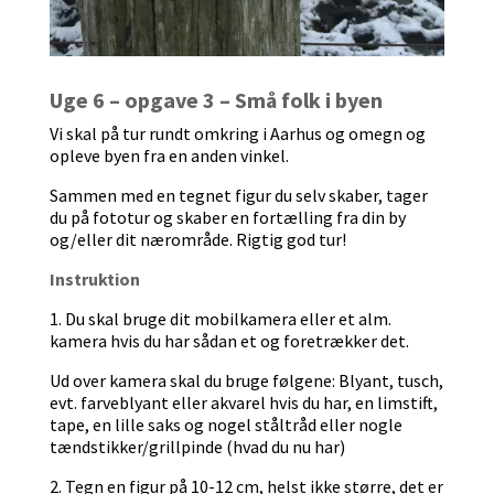
Uge 6 – opgave 3 – Små folk i byen
Vi skal på tur rundt omkring i Aarhus og omegn og
opleve byen fra en anden vinkel.
Sammen med en tegnet figur du selv skaber, tager
du på fototur og skaber en fortælling fra din by
og/eller dit nærområde. Rigtig god tur!
Instruktion
1. Du skal bruge dit mobilkamera eller et alm.
kamera hvis du har sådan et og foretrækker det.
Ud over kamera skal du bruge følgene: Blyant, tusch,
evt. farveblyant eller akvarel hvis du har, en limstift,
tape, en lille saks og nogel ståltråd eller nogle
tændstikker/grillpinde (hvad du nu har)
2. Tegn en figur på 10-12 cm, helst ikke større, det er