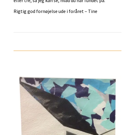
eller tre, så jeg kan se, hvad du har fundet på.
Rigtig god fornøjelse ude i foråret – Tine