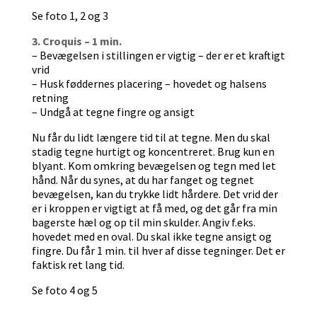
Se foto 1, 2 og 3
3. Croquis – 1 min.
– Bevægelsen i stillingen er vigtig – der er et kraftigt
vrid
– Husk føddernes placering – hovedet og halsens
retning
– Undgå at tegne fingre og ansigt
Nu får du lidt længere tid til at tegne. Men du skal
stadig tegne hurtigt og koncentreret. Brug kun en
blyant. Kom omkring bevægelsen og tegn med let
hånd. Når du synes, at du har fanget og tegnet
bevægelsen, kan du trykke lidt hårdere. Det vrid der
er i kroppen er vigtigt at få med, og det går fra min
bagerste hæl og op til min skulder. Angiv f.eks.
hovedet med en oval. Du skal ikke tegne ansigt og
fingre. Du får 1 min. til hver af disse tegninger. Det er
faktisk ret lang tid.
Se foto 4 og 5