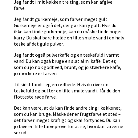
Jeg fandt i mit køkken tre ting, som kan afgive
farve.
Jeg fandt gurkemeje, som farver meget gult.
Gurkemeje er også det, der gør karry gult. Hvis du
ikke kan finde gurkemeje, kan du måske finde noget
karry. Du skal bare hælde en lille smule vand i en halv
teske af det gule pulver.
Jeg fandt også pulverkaffe og en teskefuld i varmt
vand. Du kan også bruge en slat alm. kaffe. Det er,
som du jo nok godt ved, brunt, og jo stærkere kaffe,
jo mørkere er farven.
Til sidst fandt jeg en rødbede. Hvis du river en
teskefuld og putter en lille smule vand i, får du den
flotteste røde farve.
Det kan være, at du kan finde andre ting i køkkenet,
som du kan bruge. Måske der er frugtfarve et sted –
det farver meget kraftigt og skal fortyndes. Du kan
jo lave en lille farveprøve for at se, hvordan farverne
ser ud.