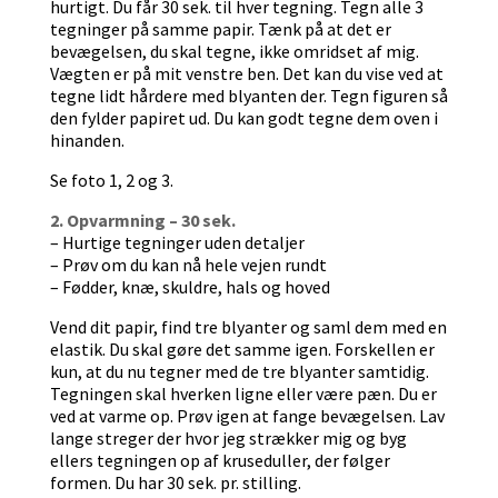
hurtigt. Du får 30 sek. til hver tegning. Tegn alle 3
tegninger på samme papir. Tænk på at det er
bevægelsen, du skal tegne, ikke omridset af mig.
Vægten er på mit venstre ben. Det kan du vise ved at
tegne lidt hårdere med blyanten der. Tegn figuren så
den fylder papiret ud. Du kan godt tegne dem oven i
hinanden.
Se foto 1, 2 og 3.
2. Opvarmning – 30 sek.
– Hurtige tegninger uden detaljer
– Prøv om du kan nå hele vejen rundt
– Fødder, knæ, skuldre, hals og hoved
Vend dit papir, find tre blyanter og saml dem med en
elastik. Du skal gøre det samme igen. Forskellen er
kun, at du nu tegner med de tre blyanter samtidig.
Tegningen skal hverken ligne eller være pæn. Du er
ved at varme op. Prøv igen at fange bevægelsen. Lav
lange streger der hvor jeg strækker mig og byg
ellers tegningen op af kruseduller, der følger
formen. Du har 30 sek. pr. stilling.