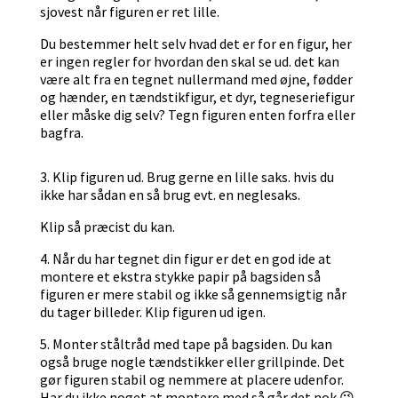
sjovest når figuren er ret lille.
Du bestemmer helt selv hvad det er for en figur, her
er ingen regler for hvordan den skal se ud. det kan
være alt fra en tegnet nullermand med øjne, fødder
og hænder, en tændstikfigur, et dyr, tegneseriefigur
eller måske dig selv? Tegn figuren enten forfra eller
bagfra.
3. Klip figuren ud. Brug gerne en lille saks. hvis du
ikke har sådan en så brug evt. en neglesaks.
Klip så præcist du kan.
4. Når du har tegnet din figur er det en god ide at
montere et ekstra stykke papir på bagsiden så
figuren er mere stabil og ikke så gennemsigtig når
du tager billeder. Klip figuren ud igen.
5. Monter ståltråd med tape på bagsiden. Du kan
også bruge nogle tændstikker eller grillpinde. Det
gør figuren stabil og nemmere at placere udenfor.
Har du ikke noget at montere med så går det nok 😉