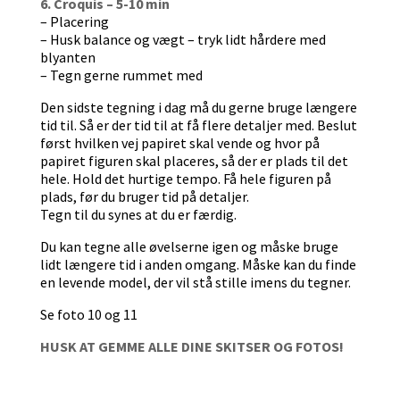
6. Croquis – 5-10 min
– Placering
– Husk balance og vægt – tryk lidt hårdere med
blyanten
– Tegn gerne rummet med
Den sidste tegning i dag må du gerne bruge længere
tid til. Så er der tid til at få flere detaljer med. Beslut
først hvilken vej papiret skal vende og hvor på
papiret figuren skal placeres, så der er plads til det
hele. Hold det hurtige tempo. Få hele figuren på
plads, før du bruger tid på detaljer.
Tegn til du synes at du er færdig.
Du kan tegne alle øvelserne igen og måske bruge
lidt længere tid i anden omgang. Måske kan du finde
en levende model, der vil stå stille imens du tegner.
Se foto 10 og 11
HUSK AT GEMME ALLE DINE SKITSER OG FOTOS!