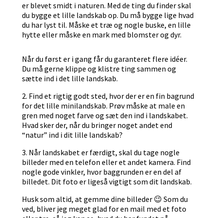
er blevet smidt i naturen. Med de ting du finder skal
du bygge et lille landskab op. Du må bygge lige hvad
du har lyst til. Måske et træ og nogle buske, en lille
hytte eller måske en mark med blomster og dyr.
Når du først er i gang får du garanteret flere idéer.
Du må gerne klippe og klistre ting sammen og
sætte ind i det lille landskab.
2. Find et rigtig godt sted, hvor der er en fin bagrund
for det lille minilandskab. Prøv måske at male en
gren med noget farve og sæt den ind i landskabet.
Hvad sker der, når du bringer noget andet end
“natur” ind i dit lille landskab?
3. Når landskabet er færdigt, skal du tage nogle
billeder med en telefon eller et andet kamera. Find
nogle gode vinkler, hvor baggrunden er en del af
billedet. Dit foto er ligeså vigtigt som dit landskab.
Husk som altid, at gemme dine billeder 😉 Som du
ved, bliver jeg meget glad for en mail med et foto