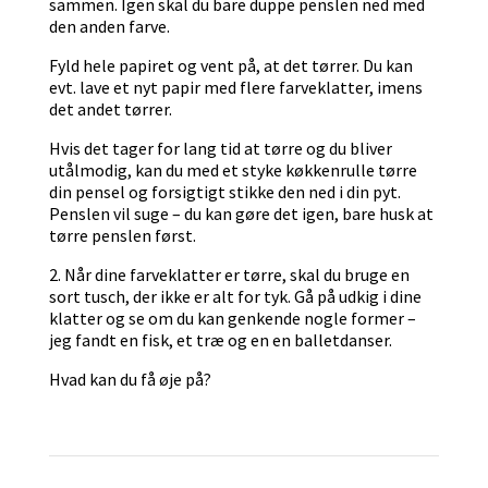
sammen. Igen skal du bare duppe penslen ned med
den anden farve.
Fyld hele papiret og vent på, at det tørrer. Du kan
evt. lave et nyt papir med flere farveklatter, imens
det andet tørrer.
Hvis det tager for lang tid at tørre og du bliver
utålmodig, kan du med et styke køkkenrulle tørre
din pensel og forsigtigt stikke den ned i din pyt.
Penslen vil suge – du kan gøre det igen, bare husk at
tørre penslen først.
2. Når dine farveklatter er tørre, skal du bruge en
sort tusch, der ikke er alt for tyk. Gå på udkig i dine
klatter og se om du kan genkende nogle former –
jeg fandt en fisk, et træ og en en balletdanser.
Hvad kan du få øje på?