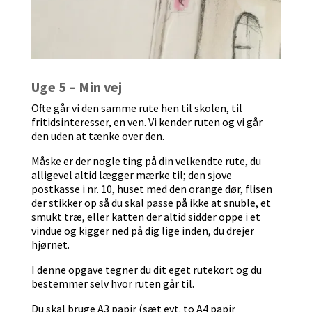
Uge 5 – Min vej
Ofte går vi den samme rute hen til skolen, til
fritidsinteresser, en ven. Vi kender ruten og vi går
den uden at tænke over den.
Måske er der nogle ting på din velkendte rute, du
alligevel altid lægger mærke til; den sjove
postkasse i nr. 10, huset med den orange dør, flisen
der stikker op så du skal passe på ikke at snuble, et
smukt træ, eller katten der altid sidder oppe i et
vindue og kigger ned på dig lige inden, du drejer
hjørnet.
I denne opgave tegner du dit eget rutekort og du
bestemmer selv hvor ruten går til.
Du skal bruge A3 papir (sæt evt. to A4 papir