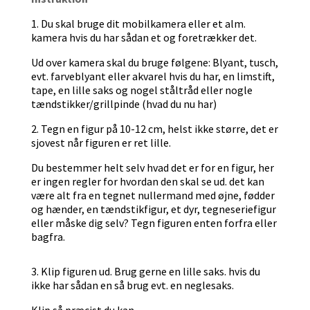
1. Du skal bruge dit mobilkamera eller et alm.
kamera hvis du har sådan et og foretrækker det.
Ud over kamera skal du bruge følgene: Blyant, tusch,
evt. farveblyant eller akvarel hvis du har, en limstift,
tape, en lille saks og nogel ståltråd eller nogle
tændstikker/grillpinde (hvad du nu har)
2. Tegn en figur på 10-12 cm, helst ikke større, det er
sjovest når figuren er ret lille.
Du bestemmer helt selv hvad det er for en figur, her
er ingen regler for hvordan den skal se ud. det kan
være alt fra en tegnet nullermand med øjne, fødder
og hænder, en tændstikfigur, et dyr, tegneseriefigur
eller måske dig selv? Tegn figuren enten forfra eller
bagfra.
3. Klip figuren ud. Brug gerne en lille saks. hvis du
ikke har sådan en så brug evt. en neglesaks.
Klip så præcist du kan.