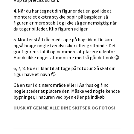
4. Når du har tegnet din figur er det en god ide at
montere et ekstra stykke papir på bagsiden så
figuren er mere stabil og ikke så gennemsigtig når
du tager billeder. Klip figuren ud igen.
5. Monter ståltråd med tape på bagsiden. Du kan
også bruge nogle tændstikker eller grillpinde. Det
gør figuren stabil og nemmere at placere udenfor.
Har du ikke noget at montere med så går det nok 😉
6, 7, 8. Nu er I klar til at tage på fototur. Så skal din
figur have et navn 😉
Gå en tur i dit nærområde eller i Aarhus og find
nogle steder at placere den. Måske ved nogle kendte
bygninger, i naturen ved byen eller på indkøb.
HUSK AT GEMME ALLE DINE SKITSER OG FOTOS!