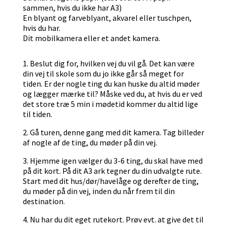
sammen, hvis du ikke har A3)
En blyant og farveblyant, akvarel eller tuschpen,
hvis du har.
Dit mobilkamera eller et andet kamera.
1. Beslut dig for, hvilken vej du vil gå. Det kan være
din vej til skole som du jo ikke går så meget for
tiden. Er der nogle ting du kan huske du altid møder
og lægger mærke til? Måske ved du, at hvis du er ved
det store træ 5 min i mødetid kommer du altid lige
til tiden.
2. Gå turen, denne gang med dit kamera. Tag billeder
af nogle af de ting, du møder på din vej.
3. Hjemme igen vælger du 3-6 ting, du skal have med
på dit kort. På dit A3 ark tegner du din udvalgte rute.
Start med dit hus/dør/havelåge og derefter de ting,
du møder på din vej, inden du når frem til din
destination.
4. Nu har du dit eget rutekort. Prøv evt. at give det til