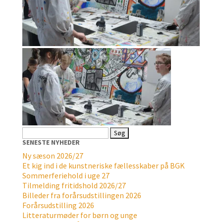
Søg
efter:
SENESTE NYHEDER
Ny sæson 2026/27
Et kig ind i de kunstneriske fællesskaber på BGK
Sommerferiehold i uge 27
Tilmelding fritidshold 2026/27
Billeder fra forårsudstillingen 2026
Forårsudstilling 2026
Litteraturmøder for børn og unge