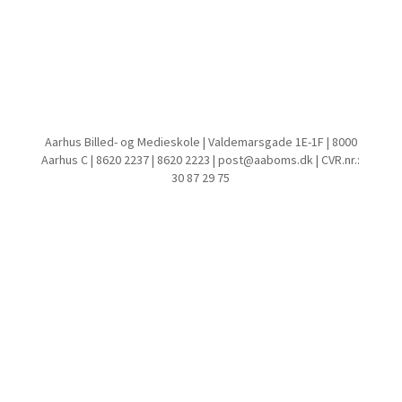
Aarhus Billed- og Medieskole | Valdemarsgade 1E-1F | 8000
Aarhus C | 8620 2237 | 8620 2223 | post@aaboms.dk | CVR.nr.:
30 87 29 75