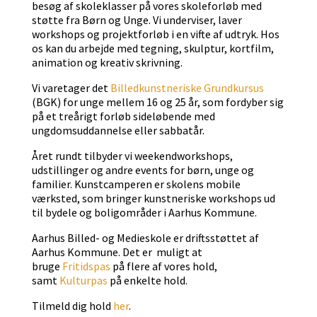
besøg af skoleklasser på vores skoleforløb med
støtte fra Børn og Unge. Vi underviser, laver
workshops og projektforløb i en vifte af udtryk. Hos
os kan du arbejde med tegning, skulptur, kortfilm,
animation og kreativ skrivning.
Vi varetager det
Billedkunstneriske Grundkursus
(BGK) for unge mellem 16 og 25 år, som fordyber sig
på et treårigt forløb sideløbende med
ungdomsuddannelse eller sabbatår.
Året rundt tilbyder vi weekendworkshops,
udstillinger og andre events for børn, unge og
familier. Kunstcamperen er skolens mobile
værksted, som bringer kunstneriske workshops ud
til bydele og boligområder i Aarhus Kommune.
Aarhus Billed- og Medieskole er driftsstøttet af
Aarhus Kommune. Det er muligt at
bruge
Fritidspas
på flere af vores hold,
samt
Kulturpas
på enkelte hold.
Tilmeld dig hold
her
.