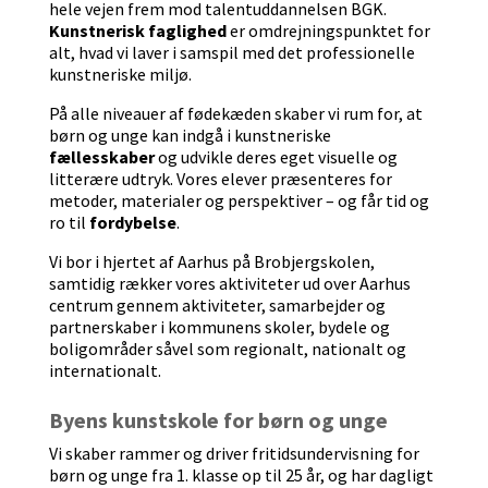
hele vejen frem mod talentuddannelsen BGK.
Kunstnerisk faglighed
er omdrejningspunktet for
alt, hvad vi laver i samspil med det professionelle
kunstneriske miljø.
På alle niveauer af fødekæden skaber vi rum for, at
børn og unge kan indgå i kunstneriske
fællesskaber
og udvikle deres eget visuelle og
litterære udtryk. Vores elever præsenteres for
metoder, materialer og perspektiver – og får tid og
ro til
fordybelse
.
Vi bor i hjertet af Aarhus på Brobjergskolen,
samtidig rækker vores aktiviteter ud over Aarhus
centrum gennem aktiviteter, samarbejder og
partnerskaber i kommunens skoler, bydele og
boligområder såvel som regionalt, nationalt og
internationalt.
Byens kunstskole for børn og unge
Vi skaber rammer og driver fritidsundervisning for
børn og unge fra 1. klasse op til 25 år, og har dagligt