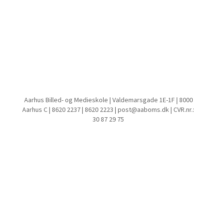
Aarhus Billed- og Medieskole | Valdemarsgade 1E-1F | 8000
Aarhus C | 8620 2237 | 8620 2223 | post@aaboms.dk | CVR.nr.:
30 87 29 75