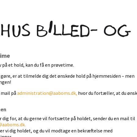
time
ev på et hold, kan du få en prøvetime.
l gøre, er at tilmelde dig det ønskede hold på hjemmesiden – men
ngen!
n mail på
administration@aaboms.dk,
hvor du fortæller, at du øns
men
 dig for, at du gerne vil fortsætte på holdet, sender du en mail til
@aaboms.dk.
er vi dig holdet, og du vil modtage en bekræftelse med
inger.