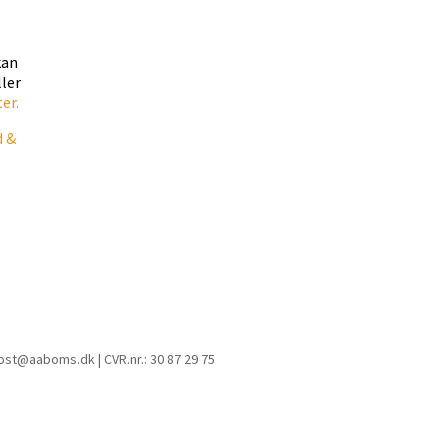
kan
ller
ter.
d &
post@aaboms.dk | CVR.nr.: 30 87 29 75