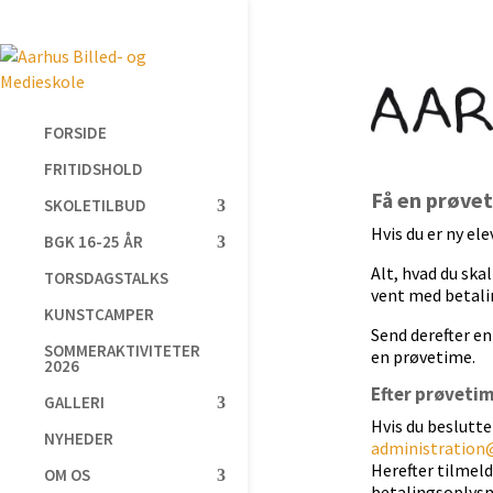
FORSIDE
FRITIDSHOLD
Få en prøve
SKOLETILBUD
Hvis du er ny el
BGK 16-25 ÅR
Alt, hvad du ska
TORSDAGSTALKS
vent med betali
KUNSTCAMPER
Send derefter e
SOMMERAKTIVITETER
en prøvetime.
2026
Efter prøveti
GALLERI
Hvis du beslutter
NYHEDER
administration
Herefter tilmeld
OM OS
betalingsoplysn