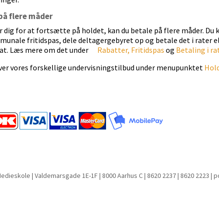
på flere måder
r dig for at fortsætte på holdet, kan du betale på flere måder. Du 
unale fritidspas, dele deltagergebyret op og betale det i rater e
abat. Læs mere om det under
Rabatter,
Fritidspas
og
Betaling i ra
over vores forskellige undervisningstilbud under menupunktet
Hol
Medieskole | Valdemarsgade 1E-1F | 8000 Aarhus C | 8620 2237 | 8620 2223 | 