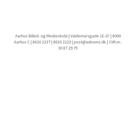
Aarhus Billed- og Medieskole | Valdemarsgade 1E-1F | 8000
Aarhus C | 8620 2237 | 8620 2223 | post@aaboms.dk | CVR.nr.:
30 87 29 75