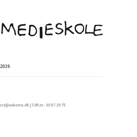
 2019.
post@aaboms.dk | CVR.nr.: 30 87 29 75