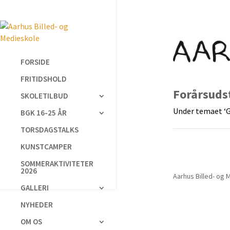
FORSIDE
FRITIDSHOLD
Forårsudst
SKOLETILBUD
Under temaet ‘Ge
BGK 16-25 ÅR
TORSDAGSTALKS
KUNSTCAMPER
SOMMERAKTIVITETER
2026
Aarhus Billed- og 
GALLERI
NYHEDER
OM OS