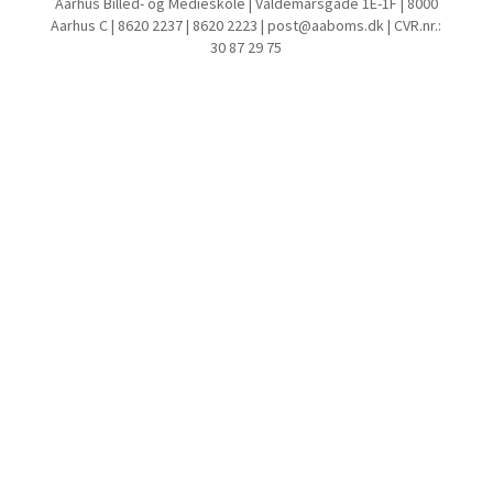
Aarhus Billed- og Medieskole | Valdemarsgade 1E-1F | 8000
Aarhus C | 8620 2237 | 8620 2223 | post@aaboms.dk | CVR.nr.:
30 87 29 75