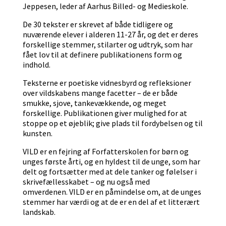
Jeppesen, leder af Aarhus Billed- og Medieskole.
De 30 tekster er skrevet af både tidligere og
nuværende elever i alderen 11-27 år, og det er deres
forskellige stemmer, stilarter og udtryk, som har
fået lov til at definere publikationens form og
indhold.
Teksterne er poetiske vidnesbyrd og refleksioner
over vildskabens mange facetter – de er både
smukke, sjove, tankevækkende, og meget
forskellige. Publikationen giver mulighed for at
stoppe op et øjeblik; give plads til fordybelsen og til
kunsten.
VILD er en fejring af Forfatterskolen for børn og
unges første årti, og en hyldest til de unge, som har
delt og fortsætter med at dele tanker og følelser i
skrivefællesskabet – og nu også med
omverdenen. VILD er en påmindelse om, at de unges
stemmer har værdi og at de er en del af et litterært
landskab.