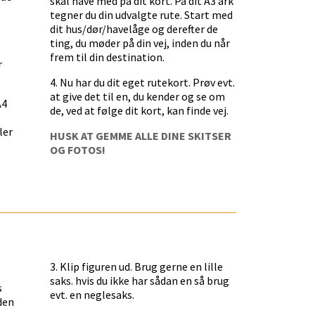
skal have med på dit kort. På dit A3 ark
tegner du din udvalgte rute. Start med
dit hus/dør/havelåge og derefter de
ting, du møder på din vej, inden du når
frem til din destination.
r
4. Nu har du dit eget rutekort. Prøv evt.
at give det til en, du kender og se om
A4
de, ved at følge dit kort, kan finde vej.
ler
HUSK AT GEMME ALLE DINE SKITSER
OG FOTOS!
3. Klip figuren ud. Brug gerne en lille
saks. hvis du ikke har sådan en så brug
s
evt. en neglesaks.
den