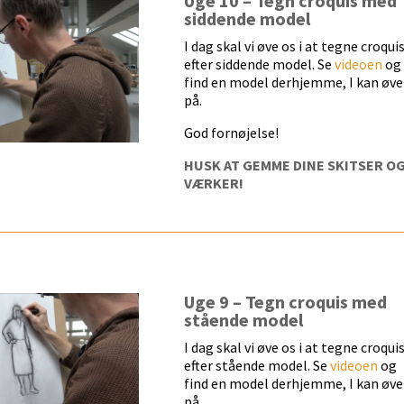
Uge 10 – Tegn croquis med
siddende model
I dag skal vi øve os i at tegne croqui
efter siddende model. Se
videoen
og
find en model derhjemme, I kan øve 
på.
God fornøjelse!
HUSK AT GEMME DINE SKITSER O
VÆRKER!
Uge 9 – Tegn croquis med
stående model
I dag skal vi øve os i at tegne croqui
efter stående model. Se
videoen
og
find en model derhjemme, I kan øve 
på.