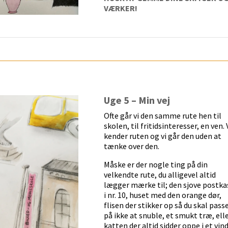
VÆRKER!
Uge 5 – Min vej
Ofte går vi den samme rute hen til
skolen, til fritidsinteresser, en ven. 
kender ruten og vi går den uden at
tænke over den.
Måske er der nogle ting på din
velkendte rute, du alligevel altid
lægger mærke til; den sjove postka
i nr. 10, huset med den orange dør,
flisen der stikker op så du skal pass
på ikke at snuble, et smukt træ, ell
katten der altid sidder oppe i et vin