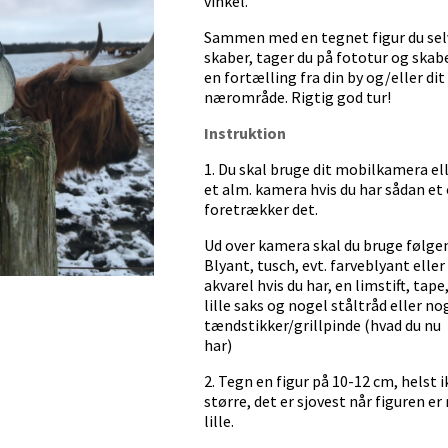
vinkel.
Sammen med en tegnet figur du sel
skaber, tager du på fototur og skab
en fortælling fra din by og/eller dit
nærområde. Rigtig god tur!
Instruktion
1. Du skal bruge dit mobilkamera el
et alm. kamera hvis du har sådan et
foretrækker det.
Ud over kamera skal du bruge følge
Blyant, tusch, evt. farveblyant eller
akvarel hvis du har, en limstift, tape
lille saks og nogel ståltråd eller no
tændstikker/grillpinde (hvad du nu
har)
2. Tegn en figur på 10-12 cm, helst i
større, det er sjovest når figuren er 
lille.