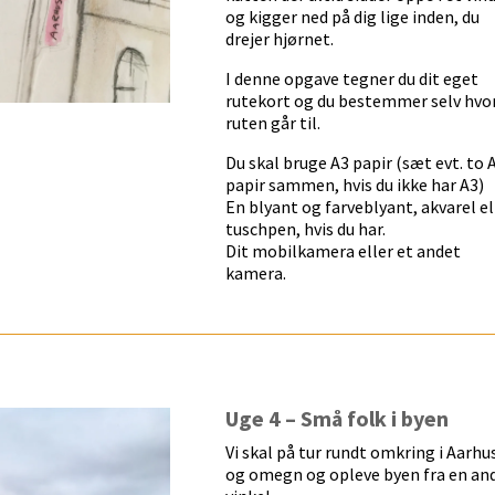
og kigger ned på dig lige inden, du
drejer hjørnet.
I denne opgave tegner du dit eget
rutekort og du bestemmer selv hvo
ruten går til.
Du skal bruge A3 papir (sæt evt. to 
papir sammen, hvis du ikke har A3)
En blyant og farveblyant, akvarel el
tuschpen, hvis du har.
Dit mobilkamera eller et andet
kamera.
Uge 4 – Små folk i byen
Vi skal på tur rundt omkring i Aarhu
og omegn og opleve byen fra en an