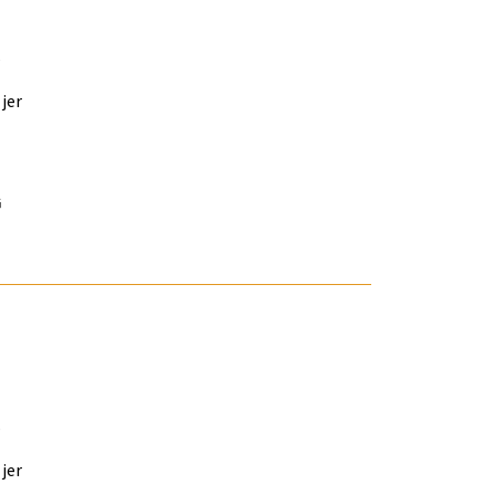
s
jer
G
s
jer