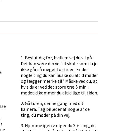
1. Beslut dig for, hvilken vej du vil gå.
Det kan være din vej til skole som du jo
ikke går så meget for tiden. Er der
Vi
nogle ting du kan huske du altid møder
og lægger mærke til? Måske ved du, at
hvis du er ved det store træ 5 min i
mødetid kommer du altid lige til tiden.
2. Gå turen, denne gang med dit
sse
kamera. Tag billeder af nogle af de
ting, du møder på din vej.
e
er
3. Hjemme igen vælger du 3-6 ting, du
due