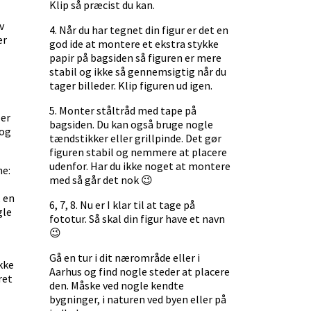
Klip så præcist du kan.
v
4. Når du har tegnet din figur er det en
er
god ide at montere et ekstra stykke
papir på bagsiden så figuren er mere
stabil og ikke så gennemsigtig når du
tager billeder. Klip figuren ud igen.
5. Monter ståltråd med tape på
ler
bagsiden. Du kan også bruge nogle
 og
tændstikker eller grillpinde. Det gør
figuren stabil og nemmere at placere
udenfor. Har du ikke noget at montere
ne:
med så går det nok 😉
, en
6, 7, 8. Nu er I klar til at tage på
gle
fototur. Så skal din figur have et navn
😉
Gå en tur i dit nærområde eller i
kke
Aarhus og find nogle steder at placere
ret
den. Måske ved nogle kendte
bygninger, i naturen ved byen eller på