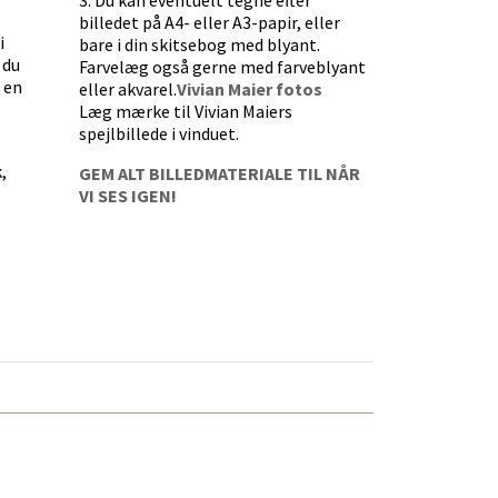
3. Du kan eventuelt tegne efter
billedet på A4- eller A3-papir, eller
i
bare i din skitsebog med blyant.
 du
Farvelæg også gerne med farveblyant
 en
eller akvarel.
Vivian Maier fotos
Læg mærke til Vivian Maiers
spejlbillede i vinduet.
,
GEM ALT BILLEDMATERIALE TIL NÅR
VI SES IGEN!