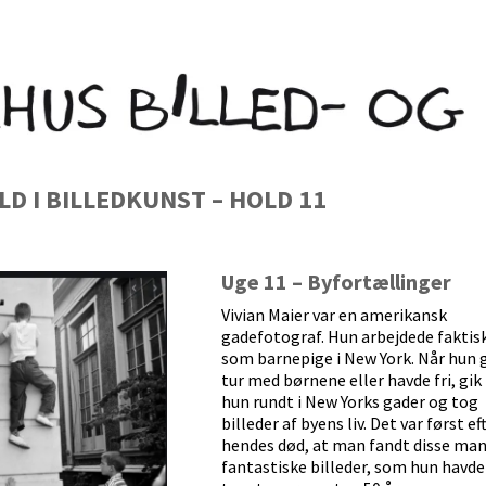
D I BILLEDKUNST – HOLD 11
Uge 11 – Byfortællinger
Vivian Maier var en amerikansk
gadefotograf. Hun arbejdede faktis
som barnepige i New York. Når hun 
tur med børnene eller havde fri, gik
hun rundt i New Yorks gader og tog
billeder af byens liv. Det var først ef
hendes død, at man fandt disse ma
fantastiske billeder, som hun havde