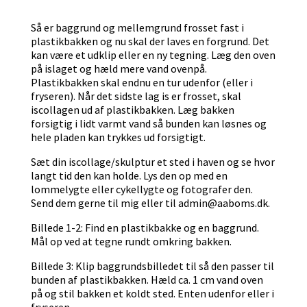
Så er baggrund og mellemgrund frosset fast i
plastikbakken og nu skal der laves en forgrund. Det
kan være et udklip eller en ny tegning. Læg den oven
på islaget og hæld mere vand ovenpå.
Plastikbakken skal endnu en tur udenfor (eller i
fryseren). Når det sidste lag is er frosset, skal
iscollagen ud af plastikbakken. Læg bakken
forsigtig i lidt varmt vand så bunden kan løsnes og
hele pladen kan trykkes ud forsigtigt.
Sæt din iscollage/skulptur et sted i haven og se hvor
langt tid den kan holde. Lys den op med en
lommelygte eller cykellygte og fotografer den.
Send dem gerne til mig eller til admin@aaboms.dk.
Billede 1-2: Find en plastikbakke og en baggrund.
Mål op ved at tegne rundt omkring bakken.
Billede 3: Klip baggrundsbilledet til så den passer til
bunden af plastikbakken. Hæld ca. 1 cm vand oven
på og stil bakken et koldt sted. Enten udenfor eller i
fryseren.