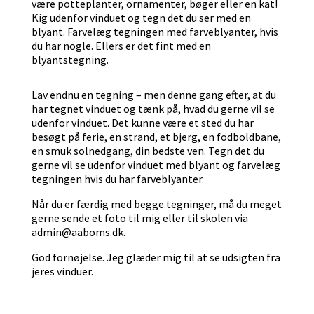
være potteplanter, ornamenter, bøger eller en kat!
Kig udenfor vinduet og tegn det du ser med en
blyant. Farvelæg tegningen med farveblyanter, hvis
du har nogle. Ellers er det fint med en
blyantstegning.
Lav endnu en tegning – men denne gang efter, at du
har tegnet vinduet og tænk på, hvad du gerne vil se
udenfor vinduet. Det kunne være et sted du har
besøgt på ferie, en strand, et bjerg, en fodboldbane,
en smuk solnedgang, din bedste ven. Tegn det du
gerne vil se udenfor vinduet med blyant og farvelæg
tegningen hvis du har farveblyanter.
Når du er færdig med begge tegninger, må du meget
gerne sende et foto til mig eller til skolen via
admin@aaboms.dk.
God fornøjelse. Jeg glæder mig til at se udsigten fra
jeres vinduer.