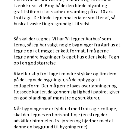
Tænk kreativt. Brug både den bløde blyant og
grafitstiften til at skabe en samling på ca. 10 ark
frottage. De bløde tegnematerialer smitter af, så
husk at vaske fingre grundigt til sidst.
Så skal der tegnes. Vi har ’Vi tegner Aarhus’ som
tema, så jeg har valgt nogle bygninger fra Aarhus at
tegne op i et meget enkelt format. I må gerne
tegne andre bygninger fx eget hus eller skole. Tegn
op i en god størrelse.
Riv eller klip frottage i mindre stykker og lim dem
på de tegnede bygninger, så de opbygges i
collageform. Der må gerne laves overlapninger og
flossede kanter, da gennemsigtighed i papiret giver
en god blanding af mønstre og strukturer.
Når bygningerne er fyldt ud med frottage-collage,
skal der tegnes en horisont linje (en streg der
adskiller himmelen fra jorden og hjælper med at
danne en baggrund til bygningerne).