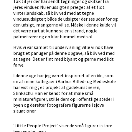
Tak til jer der har sendt tegninger og skitser fra
jeres vinduer. Nu er udsigten præget af et flot
vinterlandskab, så bliv ved med at tegne
vinduesudsigter; både de udsigter der ses udenfor og
den udsigt, man gerne vil se. Måske i denne kulde vil
det være rart at kunne se en strand, nogle
palmetræer og en klar himmel med sol.
Hvis vi var samlet til undervisning ville vi nok have
brugt et par uger på denne opgave, så bliv ved med
at tegne. Det er fint med blyant og gerne med lidt
farve.
I denne uge har jeg været inspireret af en ide, som
en af mine kollegaer i Aarhus Billed- og Medieskole
har vist mig ; et projekt af gadekunstneren,
Slinkachu. Han er kendt for at male små
miniaturefigurer, stille dem op i offentlige steder i
byen og derefter fotografere figurerne i sjove
situationer.
’Little People Project’ viser de små figurer i store
byer verden over.