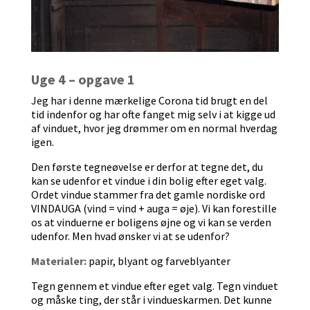
Uge 4 – opgave 1
Jeg har i denne mærkelige Corona tid brugt en del
tid indenfor og har ofte fanget mig selv i at kigge ud
af vinduet, hvor jeg drømmer om en normal hverdag
igen.
Den første tegneøvelse er derfor at tegne det, du
kan se udenfor et vindue i din bolig efter eget valg.
Ordet vindue stammer fra det gamle nordiske ord
VINDAUGA (vind = vind + auga = øje). Vi kan forestille
os at vinduerne er boligens øjne og vi kan se verden
udenfor. Men hvad ønsker vi at se udenfor?
Materialer:
papir, blyant og farveblyanter
Tegn gennem et vindue efter eget valg. Tegn vinduet
og måske ting, der står i vindueskarmen. Det kunne