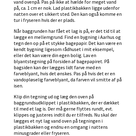
vand ovenpå. Pas på ikke at hælde for meget vand
på, ca. 1 cm er nok. Lad plastikbakken ligge udenfor
natten over et sikkert sted. Den kan også komme en
tur i fryseren hvis der er plads.
Når baggrunden har fået et lag is på, er det tid til at
lægge en mellemgrund. Find en bygning i Aarhus og
tegn den op på et stykke bagepapir. Det kan være en
kendt bygning ligesom rådhuset i mit eksempel,
eller det kan være din egen bolig. Lav en
blyantstegning på forsiden af bagepapiret. På
bagsiden kan der lægges lidt farve med en
farveblyant, hvis det ønskes. Pas på hvis det er en
vandopløselig farveblyant, da farven vil smitte af på
isen.
Klip din tegning ud og læg den oven på
baggrundsudklippet i plastikbakken, der er dækket
til med et lag is. Der må gerne flyttes rundt, evt.
klippes og justeres indtil du er tilfreds. Nu skal der
lægges et nyt lag vand oven på tegningen i
plastikbakken og endnu en omgang i nattens
minusgrader eller fryseren.