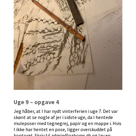
Uge 9 – opgave 4
Jeg håber, at I har nydt vinterferien i uge 7. Det var
skønt at se nogle af jer i sidste uge, da I hentede
muleposer med tegnegrej, papir og en mappe i. Hvis
I ikke har hentet en pose, ligger overskuddet på
kontoret. Skriv til admin@aaboms.dk og lav en