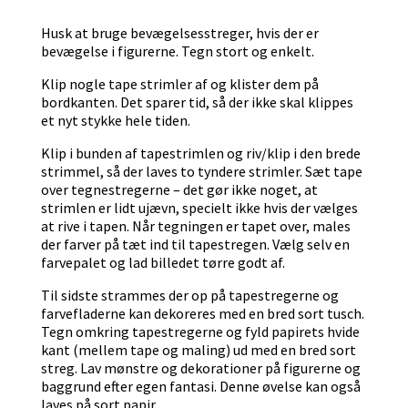
Husk at bruge bevægelsesstreger, hvis der er
bevægelse i figurerne. Tegn stort og enkelt.
Klip nogle tape strimler af og klister dem på
bordkanten. Det sparer tid, så der ikke skal klippes
et nyt stykke hele tiden.
Klip i bunden af tapestrimlen og riv/klip i den brede
strimmel, så der laves to tyndere strimler. Sæt tape
over tegnestregerne – det gør ikke noget, at
strimlen er lidt ujævn, specielt ikke hvis der vælges
at rive i tapen. Når tegningen er tapet over, males
der farver på tæt ind til tapestregen. Vælg selv en
farvepalet og lad billedet tørre godt af.
Til sidste strammes der op på tapestregerne og
farvefladerne kan dekoreres med en bred sort tusch.
Tegn omkring tapestregerne og fyld papirets hvide
kant (mellem tape og maling) ud med en bred sort
streg. Lav mønstre og dekorationer på figurerne og
baggrund efter egen fantasi. Denne øvelse kan også
laves på sort papir.