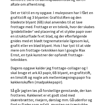
aftale om afhentning.
Det er tid til en ny opgave. I muleposen har I fået en
grafitstift og 3 blyanter. Grafitstiften og den
blødeste blyant (6B) skal anvendes til at lave
frottage med. Frottage er en teknik, hvor der skabes
’gnidebilleder’ ved placering af et stykke papir over
en strukturflade fx et blad, og der efterfølgende
gnides med et blødt tegnemateriale ligesom kul,
grafit eller en blød blyant. Hvis I har lyst til at vide
mere om frottage-teknikken kan I google Max
Ernst, en tysk kunstner der opfandt frottage-
teknikken.
Dagens opgave kalder jeg frottage-collager og I
skal bruge et ark A3 papir, 6B blyant, en grafitstift,
en limstift og nogle ark mellemlægningspapir fra
køkkenskuffen (madpakkepapir).
Så går jagten løs på forskellige genstande, der kan
frotteres. Køkkenet er et godt sted med
skærebrætter, rivejern, dørslag mm. Gå udenfor og
find ru flader som asfalt, mursten og træstubbe.