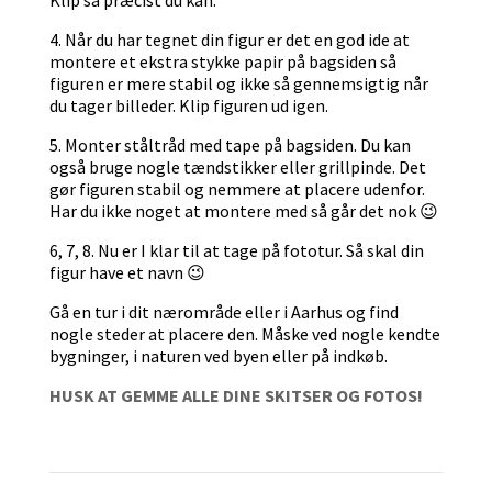
4. Når du har tegnet din figur er det en god ide at
montere et ekstra stykke papir på bagsiden så
figuren er mere stabil og ikke så gennemsigtig når
du tager billeder. Klip figuren ud igen.
5. Monter ståltråd med tape på bagsiden. Du kan
også bruge nogle tændstikker eller grillpinde. Det
gør figuren stabil og nemmere at placere udenfor.
Har du ikke noget at montere med så går det nok 😉
6, 7, 8. Nu er I klar til at tage på fototur. Så skal din
figur have et navn 😉
Gå en tur i dit nærområde eller i Aarhus og find
nogle steder at placere den. Måske ved nogle kendte
bygninger, i naturen ved byen eller på indkøb.
HUSK AT GEMME ALLE DINE SKITSER OG FOTOS!