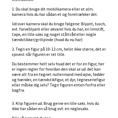
1. Du skal bruge dit mobilkamera eller et alm.
kamera hvis du har sådan et og foretrækker det.
Ud over kamera skal du bruge følgene: Blyant, tusch,
evt. farveblyant eller akvarel hvis du har, en limstift,
tape, en lille saks og nogel ståltråd eller nogle
tændstikker/grillpinde (hvad du nu har)
2. Tegn en figur på 10-12 cm, helst ikke større, det er
sjovest når figuren er ret lille.
Du bestemmer helt selv hvad det er for en figur, her
er ingen regler for hvordan den skal se ud. det kan
være alt fra en tegnet nullermand med øjne, fødder
og hænder, en tændstikfigur, et dyr, tegneseriefigur
eller måske dig selv? Tegn figuren enten forfra eller
bagfra.
3. Klip figuren ud. Brug gerne en lille saks. hvis du
ikke har sådan en så brug evt. en neglesaks.
Klip så præcist du kan.