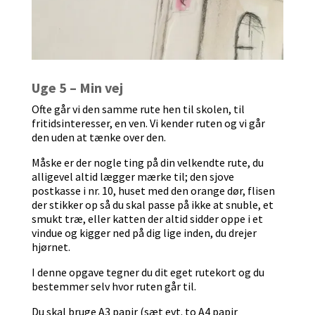
Uge 5 – Min vej
Ofte går vi den samme rute hen til skolen, til
fritidsinteresser, en ven. Vi kender ruten og vi går
den uden at tænke over den.
Måske er der nogle ting på din velkendte rute, du
alligevel altid lægger mærke til; den sjove
postkasse i nr. 10, huset med den orange dør, flisen
der stikker op så du skal passe på ikke at snuble, et
smukt træ, eller katten der altid sidder oppe i et
vindue og kigger ned på dig lige inden, du drejer
hjørnet.
I denne opgave tegner du dit eget rutekort og du
bestemmer selv hvor ruten går til.
Du skal bruge A3 papir (sæt evt. to A4 papir