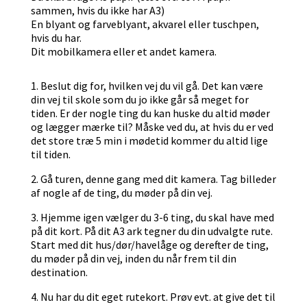
sammen, hvis du ikke har A3)
En blyant og farveblyant, akvarel eller tuschpen,
hvis du har.
Dit mobilkamera eller et andet kamera.
1. Beslut dig for, hvilken vej du vil gå. Det kan være
din vej til skole som du jo ikke går så meget for
tiden. Er der nogle ting du kan huske du altid møder
og lægger mærke til? Måske ved du, at hvis du er ved
det store træ 5 min i mødetid kommer du altid lige
til tiden.
2. Gå turen, denne gang med dit kamera. Tag billeder
af nogle af de ting, du møder på din vej.
3. Hjemme igen vælger du 3-6 ting, du skal have med
på dit kort. På dit A3 ark tegner du din udvalgte rute.
Start med dit hus/dør/havelåge og derefter de ting,
du møder på din vej, inden du når frem til din
destination.
4. Nu har du dit eget rutekort. Prøv evt. at give det til