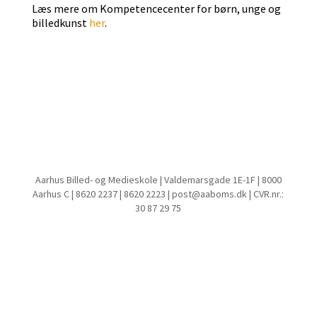
Læs mere om Kompetencecenter for børn, unge og
billedkunst
her
.
Aarhus Billed- og Medieskole | Valdemarsgade 1E-1F | 8000
Aarhus C | 8620 2237 | 8620 2223 | post@aaboms.dk | CVR.nr.:
30 87 29 75