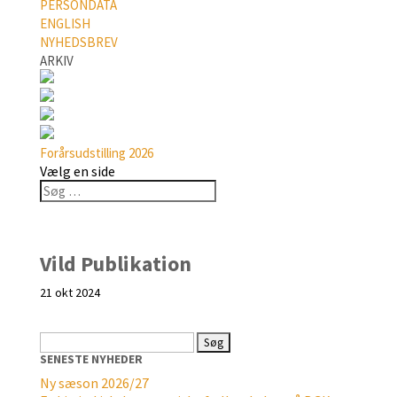
PERSONDATA
ENGLISH
NYHEDSBREV
ARKIV
Forårsudstilling 2026
Vælg en side
Vild Publikation
21 okt 2024
Søg
efter:
SENESTE NYHEDER
Ny sæson 2026/27