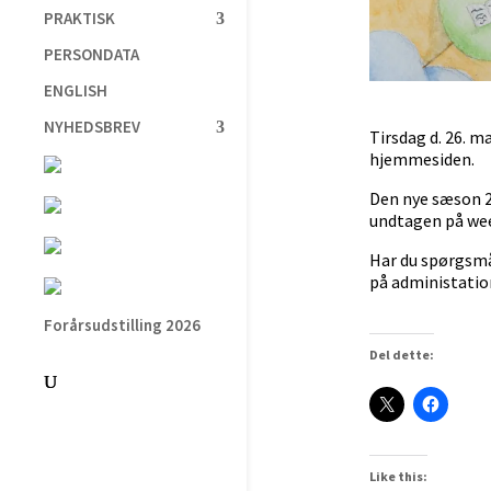
PRAKTISK
PERSONDATA
ENGLISH
NYHEDSBREV
Tirsdag d. 26. m
hjemmesiden.
Den nye sæson 20
undtagen på wee
Har du spørgsmål
på administatio
Forårsudstilling 2026
Del dette:
Like this: