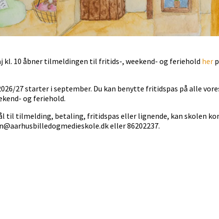
aj kl. 10 åbner tilmeldingen til fritids-, weekend- og feriehold
her
p
26/27 starter i september. Du kan benytte fritidspas på alle vore
kend- og feriehold.
 til tilmelding, betaling, fritidspas eller lignende, kan skolen k
n@aarhusbilledogmedieskole.dk eller 86202237.