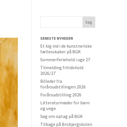
SENESTE NYHEDER
Et kig ind i de kunstneriske
fællesskaber på BGK
Sommerferiehold i uge 27
Tilmelding fritidshold
2026/27
Billeder fra
forårsudstillingen 2026
Forårsudstilling 2026
Litteraturmøder for børn
og unge
Søg om optag på BGK
Tilbage på Brobjergskolen