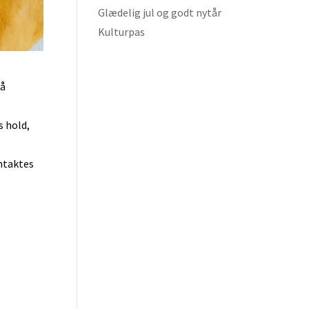
Glædelig jul og godt nytår
Kulturpas
å
s hold,
ontaktes