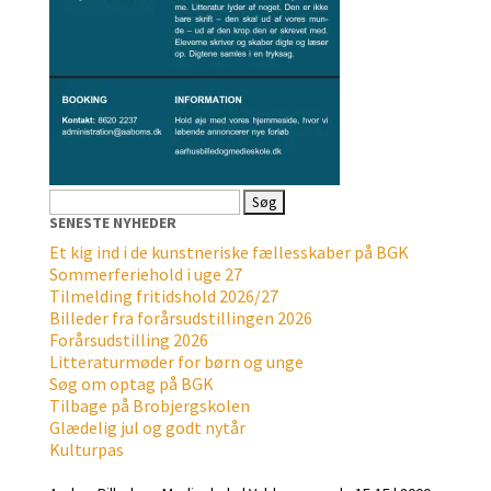
Søg
efter:
SENESTE NYHEDER
Et kig ind i de kunstneriske fællesskaber på BGK
Sommerferiehold i uge 27
Tilmelding fritidshold 2026/27
Billeder fra forårsudstillingen 2026
Forårsudstilling 2026
Litteraturmøder for børn og unge
Søg om optag på BGK
Tilbage på Brobjergskolen
Glædelig jul og godt nytår
Kulturpas