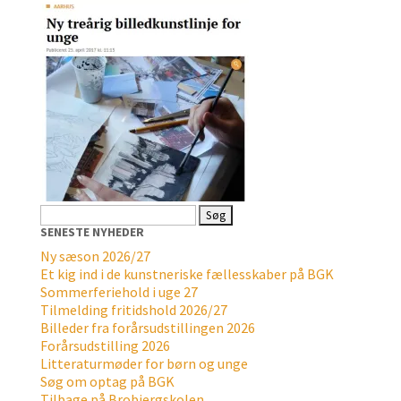
Søg
efter:
SENESTE NYHEDER
Ny sæson 2026/27
Et kig ind i de kunstneriske fællesskaber på BGK
Sommerferiehold i uge 27
Tilmelding fritidshold 2026/27
Billeder fra forårsudstillingen 2026
Forårsudstilling 2026
Litteraturmøder for børn og unge
Søg om optag på BGK
Tilbage på Brobjergskolen