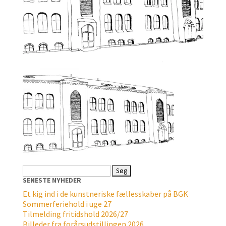
Søg
efter:
SENESTE NYHEDER
Et kig ind i de kunstneriske fællesskaber på BGK
Sommerferiehold i uge 27
Tilmelding fritidshold 2026/27
Billeder fra forårsudstillingen 2026