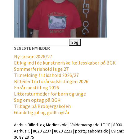
Søg
efter:
SENESTE NYHEDER
Ny sæson 2026/27
Et kig ind i de kunstneriske fællesskaber på BGK
Sommerferiehold i uge 27
Tilmelding fritidshold 2026/27
Billeder fra forårsudstillingen 2026
Forårsudstilling 2026
Litteraturmøder for børn og unge
Søg om optag på BGK
Tilbage på Brobjergskolen
Glædelig jul og godt nytår
Aarhus Billed- og Medieskole | Valdemarsgade 1E-1F | 8000
Aarhus C | 8620 2237 | 8620 2223 | post@aaboms.dk | CVR.nr.:
30 87 29 75