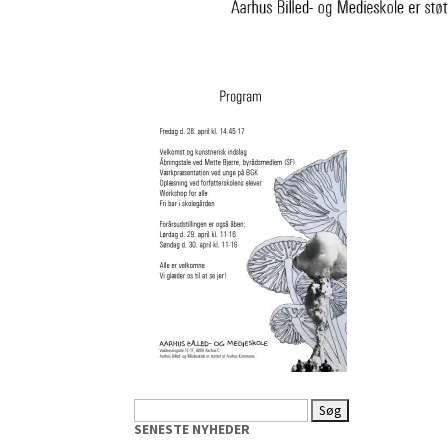
Søg
efter:
SENESTE NYHEDER