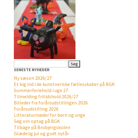
Søg
efter:
SENESTE NYHEDER
Ny sæson 2026/27
Et kig ind i de kunstneriske fællesskaber på BGK
Sommerferiehold i uge 27
Tilmelding fritidshold 2026/27
Billeder fra forårsudstillingen 2026
Forårsudstilling 2026
Litteraturmøder for børn og unge
Søg om optag på BGK
Tilbage på Brobjergskolen
Glædelig jul og godt nytår