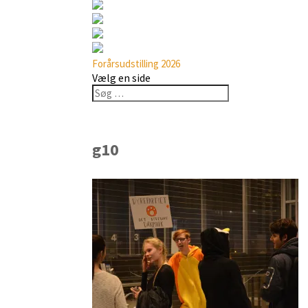
Forårsudstilling 2026
Vælg en side
g10