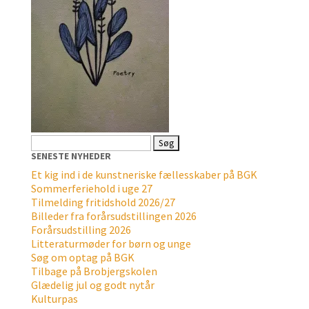
Søg
efter:
SENESTE NYHEDER
Et kig ind i de kunstneriske fællesskaber på BGK
Sommerferiehold i uge 27
Tilmelding fritidshold 2026/27
Billeder fra forårsudstillingen 2026
Forårsudstilling 2026
Litteraturmøder for børn og unge
Søg om optag på BGK
Tilbage på Brobjergskolen
Glædelig jul og godt nytår
Kulturpas