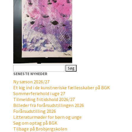
Søg
efter:
SENESTE NYHEDER
Ny sæson 2026/27
Et kig ind i de kunstneriske fællesskaber på BGK
Sommerferiehold i uge 27
Tilmelding fritidshold 2026/27
Billeder fra forårsudstillingen 2026
Forårsudstilling 2026
Litteraturmøder for børn og unge
Søg om optag på BGK
Tilbage på Brobjergskolen