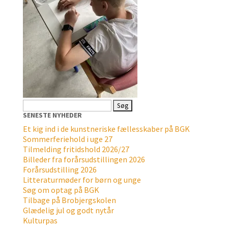
Søg
efter:
SENESTE NYHEDER
Et kig ind i de kunstneriske fællesskaber på BGK
Sommerferiehold i uge 27
Tilmelding fritidshold 2026/27
Billeder fra forårsudstillingen 2026
Forårsudstilling 2026
Litteraturmøder for børn og unge
Søg om optag på BGK
Tilbage på Brobjergskolen
Glædelig jul og godt nytår
Kulturpas