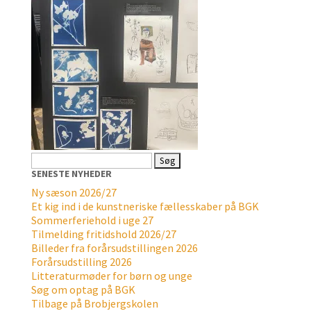
Søg
efter:
SENESTE NYHEDER
Ny sæson 2026/27
Et kig ind i de kunstneriske fællesskaber på BGK
Sommerferiehold i uge 27
Tilmelding fritidshold 2026/27
Billeder fra forårsudstillingen 2026
Forårsudstilling 2026
Litteraturmøder for børn og unge
Søg om optag på BGK
Tilbage på Brobjergskolen