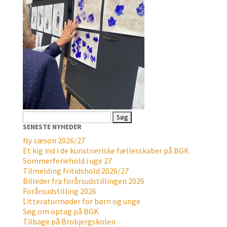
Søg
efter:
SENESTE NYHEDER
Ny sæson 2026/27
Et kig ind i de kunstneriske fællesskaber på BGK
Sommerferiehold i uge 27
Tilmelding fritidshold 2026/27
Billeder fra forårsudstillingen 2026
Forårsudstilling 2026
Litteraturmøder for børn og unge
Søg om optag på BGK
Tilbage på Brobjergskolen