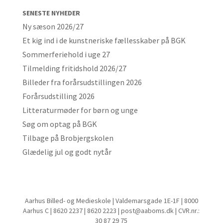
SENESTE NYHEDER
Ny sæson 2026/27
Et kig ind i de kunstneriske fællesskaber på BGK
Sommerferiehold i uge 27
Tilmelding fritidshold 2026/27
Billeder fra forårsudstillingen 2026
Forårsudstilling 2026
Litteraturmøder for børn og unge
Søg om optag på BGK
Tilbage på Brobjergskolen
Glædelig jul og godt nytår
Aarhus Billed- og Medieskole | Valdemarsgade 1E-1F | 8000
Aarhus C | 8620 2237 | 8620 2223 | post@aaboms.dk | CVR.nr.:
30 87 29 75