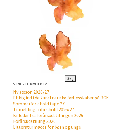
Søg
efter:
SENESTE NYHEDER
Ny sæson 2026/27
Et kig ind i de kunstneriske fællesskaber på BGK
Sommerferiehold i uge 27
Tilmelding fritidshold 2026/27
Billeder fra forårsudstillingen 2026
Forårsudstilling 2026
Litteraturmøder for børn og unge