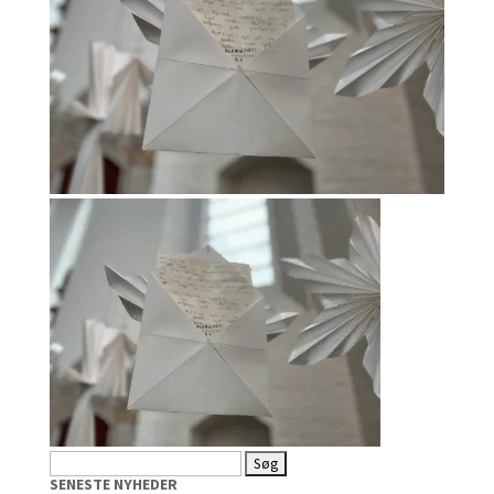
Søg
efter:
SENESTE NYHEDER