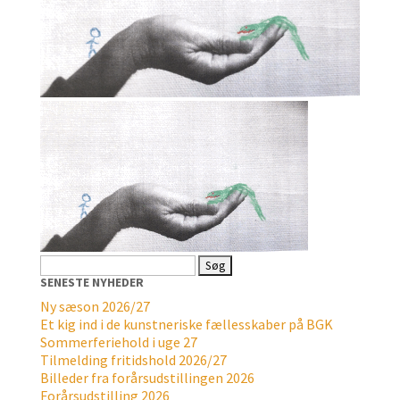
Søg
efter:
SENESTE NYHEDER
Ny sæson 2026/27
Et kig ind i de kunstneriske fællesskaber på BGK
Sommerferiehold i uge 27
Tilmelding fritidshold 2026/27
Billeder fra forårsudstillingen 2026
Forårsudstilling 2026