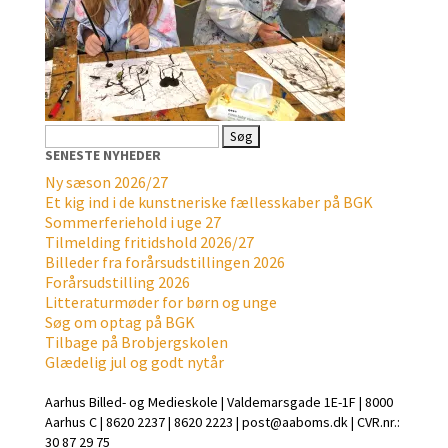
Søg
efter:
SENESTE NYHEDER
Ny sæson 2026/27
Et kig ind i de kunstneriske fællesskaber på BGK
Sommerferiehold i uge 27
Tilmelding fritidshold 2026/27
Billeder fra forårsudstillingen 2026
Forårsudstilling 2026
Litteraturmøder for børn og unge
Søg om optag på BGK
Tilbage på Brobjergskolen
Glædelig jul og godt nytår
Aarhus Billed- og Medieskole | Valdemarsgade 1E-1F | 8000
Aarhus C | 8620 2237 | 8620 2223 | post@aaboms.dk | CVR.nr.:
30 87 29 75