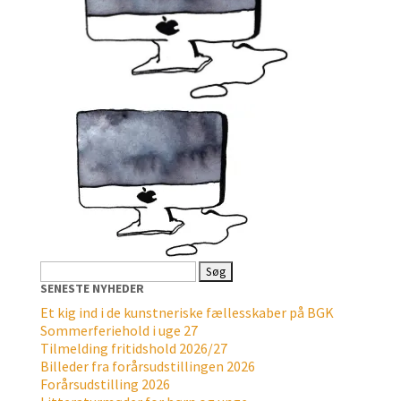
Søg
efter:
SENESTE NYHEDER
Et kig ind i de kunstneriske fællesskaber på BGK
Sommerferiehold i uge 27
Tilmelding fritidshold 2026/27
Billeder fra forårsudstillingen 2026
Forårsudstilling 2026