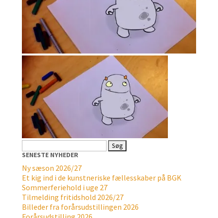
Søg
efter:
SENESTE NYHEDER
Ny sæson 2026/27
Et kig ind i de kunstneriske fællesskaber på BGK
Sommerferiehold i uge 27
Tilmelding fritidshold 2026/27
Billeder fra forårsudstillingen 2026
Forårsudstilling 2026