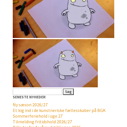
Søg
efter:
SENESTE NYHEDER
Ny sæson 2026/27
Et kig ind i de kunstneriske fællesskaber på BGK
Sommerferiehold i uge 27
Tilmelding fritidshold 2026/27