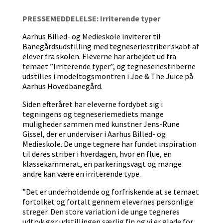
PRESSEMEDDELELSE: Irriterende typer
Aarhus Billed- og Medieskole inviterer til
Banegårdsudstilling med tegneseriestriber skabt af
elever fra skolen. Eleverne har arbejdet ud fra
temaet ”Irriterende typer”, og tegneseriestriberne
udstilles i modeltogsmontren i Joe & The Juice på
Aarhus Hovedbanegård.
Siden efteråret har eleverne fordybet sig i
tegningens og tegneseriemediets mange
muligheder sammen med kunstner Jens-Rune
Gissel, der er underviser i Aarhus Billed- og
Medieskole. De unge tegnere har fundet inspiration
til deres striber i hverdagen, hvor en flue, en
klassekammerat, en parkeringsvagt og mange
andre kan være en irriterende type.
”Det er underholdende og forfriskende at se temaet
fortolket og fortalt gennem elevernes personlige
streger. Den store variation i de unge tegneres
udtryk gør udstillingen særlig fin og vi er glade for,