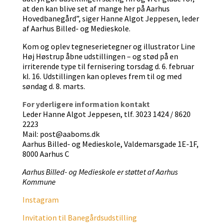
at den kan blive set af mange her på Aarhus
Hovedbanegård”, siger Hanne Algot Jeppesen, leder
af Aarhus Billed- og Medieskole.
Kom og oplev tegneserietegner og illustrator Line
Høj Høstrup åbne udstillingen – og stød på en
irriterende type til fernisering torsdag d. 6. februar
kl. 16. Udstillingen kan opleves frem til og med
søndag d. 8. marts.
For yderligere information kontakt
Leder Hanne Algot Jeppesen, tlf. 3023 1424 / 8620
2223
Mail: post@aaboms.dk
Aarhus Billed- og Medieskole, Valdemarsgade 1E-1F,
8000 Aarhus C
Aarhus Billed- og Medieskole er støttet af Aarhus
Kommune
Instagram
Invitation til Banegårdsudstilling