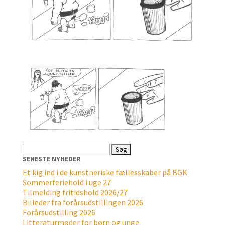
Søg
efter:
SENESTE NYHEDER
Et kig ind i de kunstneriske fællesskaber på BGK
Sommerferiehold i uge 27
Tilmelding fritidshold 2026/27
Billeder fra forårsudstillingen 2026
Forårsudstilling 2026
Litteraturmøder for børn og unge