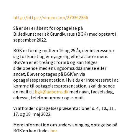
http://https://vimeo.com/270362356
Så er der er åbent for optagelse på
Billedkunstnerisk Grundkursus (BGK) med opstart i
september 2022.
BGK er for dig mellem 16 og 25 år, der interesserer
sig for kunst og er nysgerrig efter at lære mere.
BGK’en er et treårigt forløb og kan følges
sideløbende med en ungdomsuddannelse eller
andet. Elever optages på BGK’en via
optagelsespræsentation. Hvis du er interesseret i at
komme til optagelsespræsentation, skal du sende
en mail til
bgk@aaboms.dk
med navn, fødselsdag,
adresse, telefonnummer og e-mail.
Vi afholder optagelsespræsentationer d. 4., 10., 11.,
17. og 18. maj 2022.
Mere information om undervisning og optagelse på
BGK’en kan findes
her.