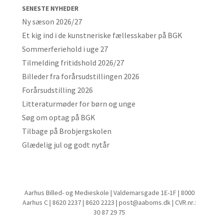
SENESTE NYHEDER
Ny sæson 2026/27
Et kig ind i de kunstneriske fællesskaber på BGK
Sommerferiehold i uge 27
Tilmelding fritidshold 2026/27
Billeder fra forårsudstillingen 2026
Forårsudstilling 2026
Litteraturmøder for børn og unge
Søg om optag på BGK
Tilbage på Brobjergskolen
Glædelig jul og godt nytår
Aarhus Billed- og Medieskole | Valdemarsgade 1E-1F | 8000
Aarhus C | 8620 2237 | 8620 2223 | post@aaboms.dk | CVR.nr.:
30 87 29 75