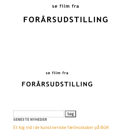
Søg
efter:
SENESTE NYHEDER
Et kig ind i de kunstneriske fællesskaber på BGK