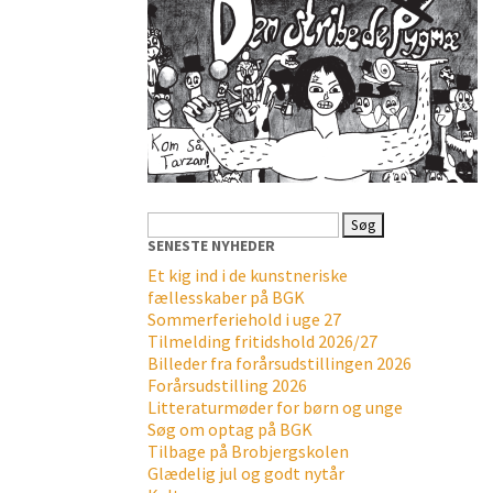
Søg
efter:
SENESTE NYHEDER
Et kig ind i de kunstneriske
fællesskaber på BGK
Sommerferiehold i uge 27
Tilmelding fritidshold 2026/27
Billeder fra forårsudstillingen 2026
Forårsudstilling 2026
Litteraturmøder for børn og unge
Søg om optag på BGK
Tilbage på Brobjergskolen
Glædelig jul og godt nytår