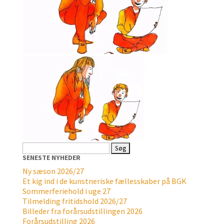
Søg
efter:
SENESTE NYHEDER
Ny sæson 2026/27
Et kig ind i de kunstneriske fællesskaber på BGK
Sommerferiehold i uge 27
Tilmelding fritidshold 2026/27
Billeder fra forårsudstillingen 2026
Forårsudstilling 2026