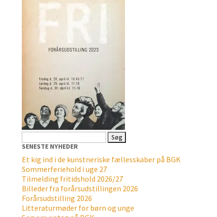
Søg
efter:
SENESTE NYHEDER
Et kig ind i de kunstneriske fællesskaber på BGK
Sommerferiehold i uge 27
Tilmelding fritidshold 2026/27
Billeder fra forårsudstillingen 2026
Forårsudstilling 2026
Litteraturmøder for børn og unge