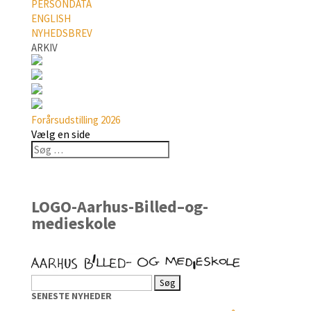
PERSONDATA
ENGLISH
NYHEDSBREV
ARKIV
Forårsudstilling 2026
Vælg en side
LOGO-Aarhus-Billed–og-
medieskole
Søg
efter:
SENESTE NYHEDER