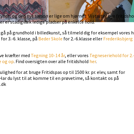
yndt, og den nye sæson er lige om hjørnet. Vi starter nye fritidshol
r er stadigvæk ledige pladser på enkelte hold.
at gå på grundhold i billedkunst, så tilmeld dig for eksempel vores 
for 3.-6. klasse, på
Beder Skole
for 2.-6.klasse eller
Frederiksbjerg
ve kræfter med
Tegning 10-14 år
, eller vores
Tegneseriehold for 2.-
e og op
. Find oversigten over alle fritidshold
her
.
lighed for at bruge Fritidspas op til 1500 kr. pr. elev, samt for
ar du lyst til at komme til en prøvetime, så kontakt os på
.dk