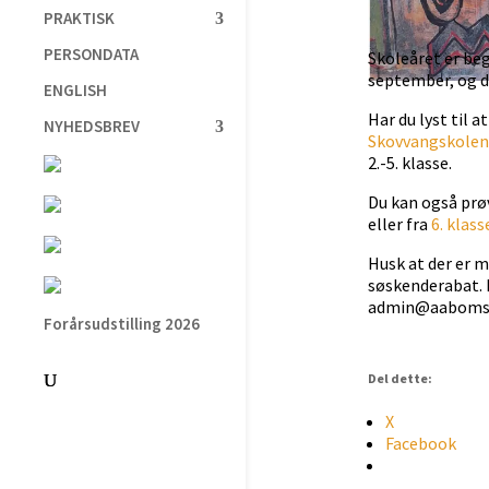
PRAKTISK
PERSONDATA
Skoleåret er beg
september, og de
ENGLISH
Har du lyst til 
NYHEDSBREV
Skovvangskolen
2.-5. klasse.
Du kan også prø
eller fra
6. klass
Husk at der er mu
søskenderabat. H
admin@aaboms
Forårsudstilling 2026
Del dette:
X
Facebook