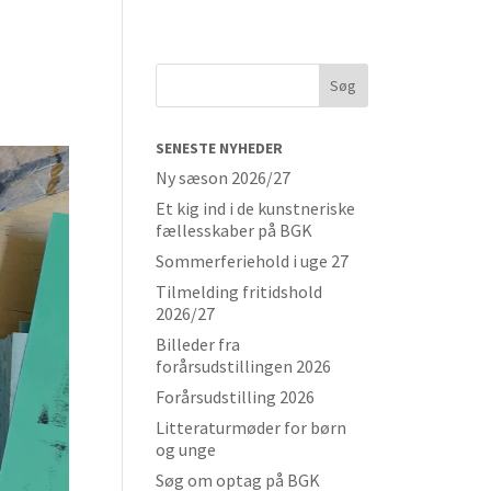
SENESTE NYHEDER
Ny sæson 2026/27
Et kig ind i de kunstneriske
fællesskaber på BGK
Sommerferiehold i uge 27
Tilmelding fritidshold
2026/27
Billeder fra
forårsudstillingen 2026
Forårsudstilling 2026
Litteraturmøder for børn
og unge
Søg om optag på BGK