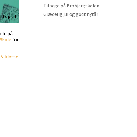
Tilbage på Brobjergskolen
Glædelig jul og godt nytår
d op til
hold på
 Skole
for
5. klasse