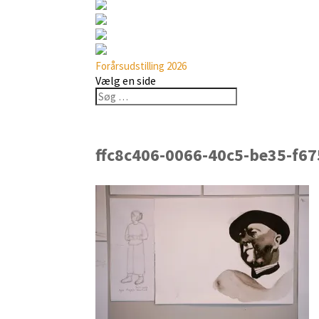
Forårsudstilling 2026
Vælg en side
ffc8c406-0066-40c5-be35-f6