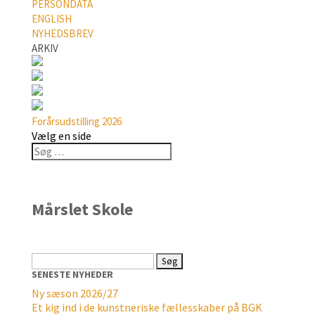
PERSONDATA
ENGLISH
NYHEDSBREV
ARKIV
Forårsudstilling 2026
Vælg en side
Mårslet Skole
Søg
efter:
SENESTE NYHEDER
Ny sæson 2026/27
Et kig ind i de kunstneriske fællesskaber på BGK