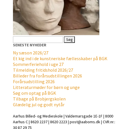
Søg
efter:
SENESTE NYHEDER
Ny sæson 2026/27
Et kig ind i de kunstneriske fællesskaber på BGK
Sommerferiehold i uge 27
Tilmelding fritidshold 2026/27
Billeder fra forårsudstillingen 2026
Forårsudstilling 2026
Litteraturmøder for børn og unge
Søg om optag på BGK
Tilbage på Brobjergskolen
Glædelig jul og godt nytår
Aarhus Billed- og Medieskole | Valdemarsgade 1E-1F | 8000
Aarhus C | 8620 2237 | 8620 2223 | post@aaboms.dk | CVR.nr.:
30 87 29 75